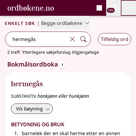
, Bokmålsordboka og N
ordbøkene.no
Nettsi
NN
Men
Gå til hovudinnhald
Tilgjenge
Bokmålsordboka og Nynorskordboka
Enkelt søk
|
Begge ordbøkene
Tilfeldig ord
2 treff
.
Ytterlegare søkjeforslag tilgjengelege
oppslagsord
Bokmålsordboka
1
hermegås
substantiv
hankjønn eller hunkjønn
Vis bøyning
Betydning og bruk
barnelek der en skal herme etter en annen