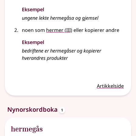
Eksempel
ungene lekte hermegåsa og gjemsel
3
noen som
hermer
(
III)
eller kopierer andre
Eksempel
bedriftene er hermegåser og kopierer
hverandres produkter
Artikkelside
oppslagsord
Nynorskordboka
1
hermegås