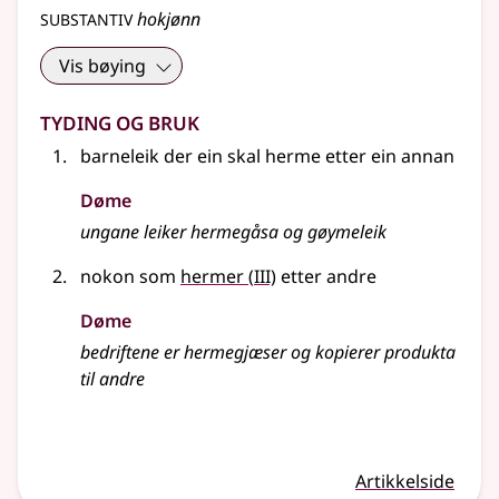
substantiv
hokjønn
Vis bøying
Tyding og bruk
barneleik der ein skal herme etter ein annan
Døme
ungane leiker hermegåsa og gøymeleik
3
nokon som
hermer
(
III)
etter andre
Døme
bedriftene er hermegjæser og kopierer produkta
til andre
Artikkelside