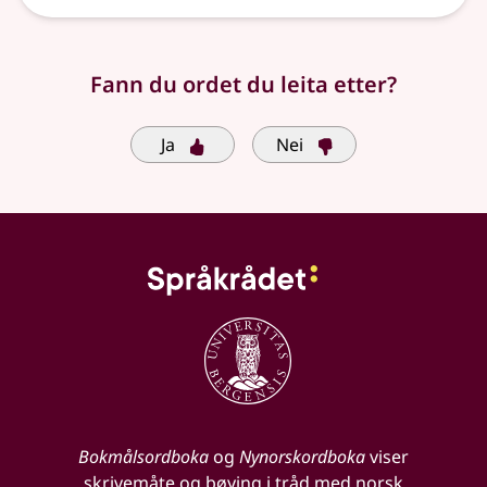
Fann du ordet du leita etter?
Ja
Nei
Bokmålsordboka
og
Nynorskordboka
viser
skrivemåte og bøying i tråd med norsk