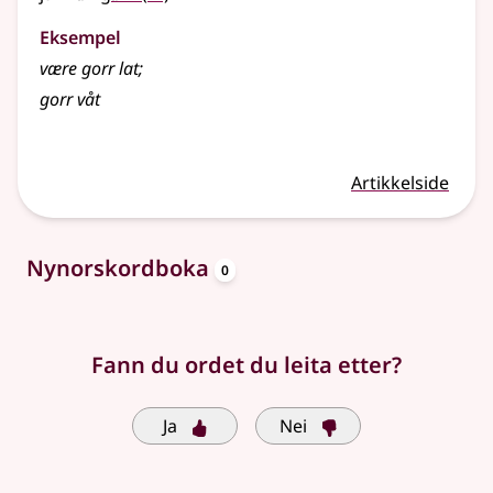
Eksempel
være
gorr
lat
;
gorr
våt
Artikkelside
oppslagsord
Nynorskordboka
0
Fann du ordet du leita etter?
Ja
Nei