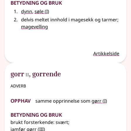
Betydning og bruk
1
dynn
,
søle
(
I)
delvis meltet innhold i magesekk og tarmer
;
magevelling
Artikkelside
2
gorr
,
gorrende
II
adverb
Opphav
1
samme opprinnelse som
gørr
(
I)
Betydning og bruk
brukt
forsterkende
: svært
;
3
jamfør
gørr
(
III)