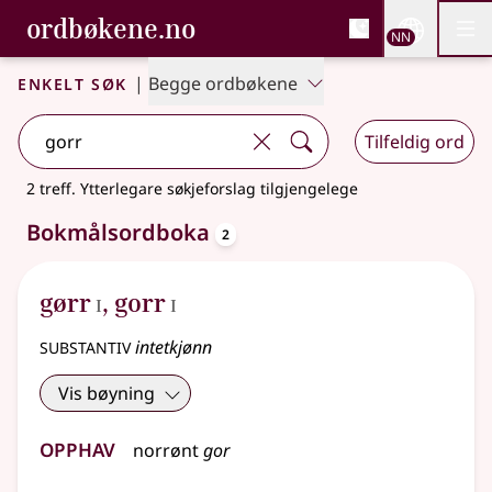
, Bokmålsordboka og N
ordbøkene.no
Nettsi
NN
Men
Gå til hovudinnhald
Tilgjenge
Bokmålsordboka og Nynorskordboka
Enkelt søk
|
Begge ordbøkene
Tilfeldig ord
2 treff
.
Ytterlegare søkjeforslag tilgjengelege
oppslagsord
Bokmålsordboka
2
1
1
gørr
,
gorr
I
I
substantiv
intetkjønn
Vis bøyning
Opphav
norrønt
gor