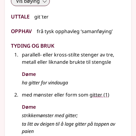
Vis bøying
Uttale
gitˊter
Opphav
frå
tysk
opphavleg
‘samanføying’
Tyding og bruk
parallell-
eller
kross-stilte stenger av tre,
metall
eller liknande
brukte til stengsle
Døme
ha gitter for vindauga
med mønster eller form som
gitter
(1)
Døme
strikkemønster med gitter
;
ta litt av deigen til å lage gitter på toppen av
paien