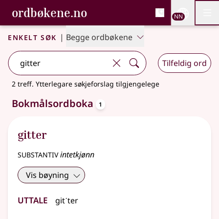
, Bokmålsordboka og N
ordbøkene.no
Nettsi
NN
Men
Gå til hovudinnhald
Tilgjenge
Bokmålsordboka og Nynorskordboka
Enkelt søk
|
Begge ordbøkene
Tilfeldig ord
2 treff
.
Ytterlegare søkjeforslag tilgjengelege
oppslagsord
Bokmålsordboka
1
gitter
substantiv
intetkjønn
Vis bøyning
Uttale
gitˊter