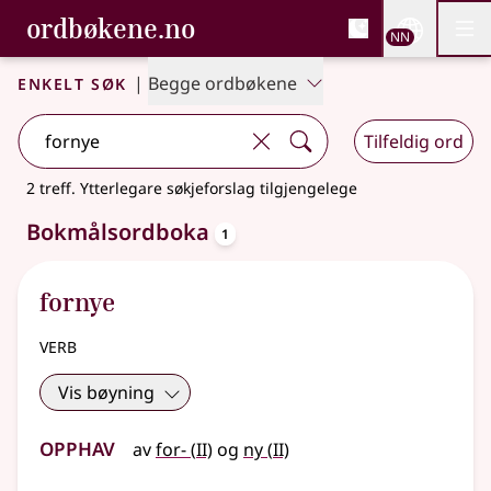
, Bokmålsordboka og N
ordbøkene.no
Nettsi
NN
Men
Gå til hovudinnhald
Tilgjenge
Bokmålsordboka og Nynorskordboka
Enkelt søk
|
Begge ordbøkene
Tilfeldig ord
2 treff
.
Ytterlegare søkjeforslag tilgjengelege
oppslagsord
Bokmålsordboka
1
fornye
verb
Vis bøyning
Opphav
2
2
av
for-
(
II)
og
ny
(
II)