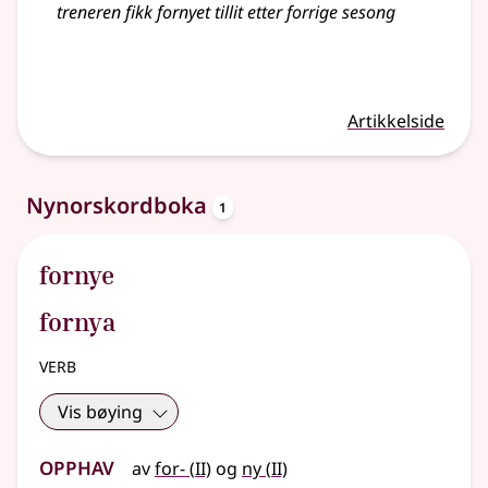
treneren fikk fornyet tillit etter forrige sesong
Artikkelside
oppslagsord
Nynorskordboka
1
fornye
fornya
verb
Vis bøying
Opphav
2
2
av
for-
(
II)
og
ny
(
II)