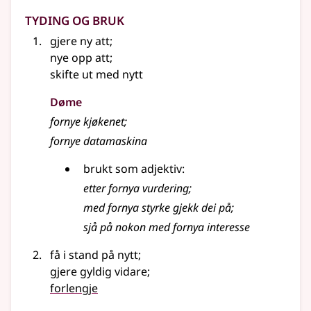
Tyding og bruk
gjere ny att
;
nye opp att
;
skifte ut med nytt
Døme
fornye kjøkenet
;
fornye datamaskina
brukt som adjektiv:
etter fornya vurdering
;
med fornya styrke gjekk dei på
;
sjå på nokon med fornya interesse
få i stand på nytt
;
gjere gyldig vidare
;
forlengje