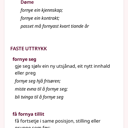
Døme
fornye ein kjennskap
;
fornye ein kontrakt
;
passet må fornyast kvart tiande år
Faste uttrykk
fornye seg
gje seg sjølv ein ny utsjånad, eit nytt innhald
eller preg
fornye seg hjå frisøren
;
miste evna til å fornye seg
;
bli tvinga til å fornye seg
få fornya tillit
få fortsetje i same posisjon, stilling eller
gruppe som før
;