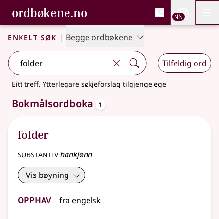
, Bokmålsordboka og N
ordbøkene.no
Nettsi
NN
Men
Gå til hovudinnhald
Tilgjenge
Bokmålsordboka og Nynorskordboka
Enkelt søk
|
Begge ordbøkene
Tilfeldig ord
Eitt treff
.
Ytterlegare søkjeforslag tilgjengelege
oppslagsord
Bokmålsordboka
1
folder
substantiv
hankjønn
Vis bøyning
Opphav
fra
engelsk