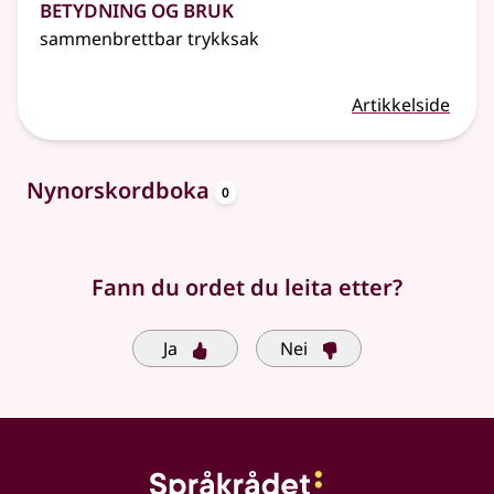
Betydning og bruk
sammenbrettbar trykksak
Artikkelside
oppslagsord
Nynorskordboka
0
Fann du ordet du leita etter?
Ja
Nei