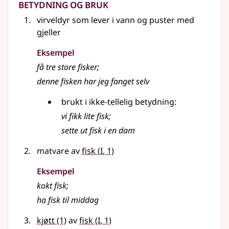
Betydning og bruk
virveldyr som lever i vann og puster med
gjeller
Eksempel
få tre store fisker
;
denne fisken har jeg fanget selv
brukt i ikke-tellelig betydning:
vi fikk lite fisk
;
sette ut
fisk
i en dam
1
matvare av
fisk
(
I
, 1)
Eksempel
kokt fisk
;
ha fisk til middag
1
kjøtt
(1)
av
fisk
(
I
, 1)