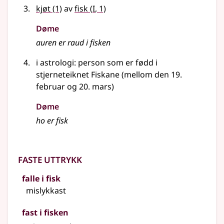
1
kjøt
(1)
av
fisk
(
I
, 1)
Døme
auren er raud i fisken
i astrologi: person som er fødd i
stjerneteiknet Fiskane (mellom den 19.
februar og 20. mars)
Døme
ho er fisk
Faste uttrykk
falle i fisk
mislykkast
fast i fisken