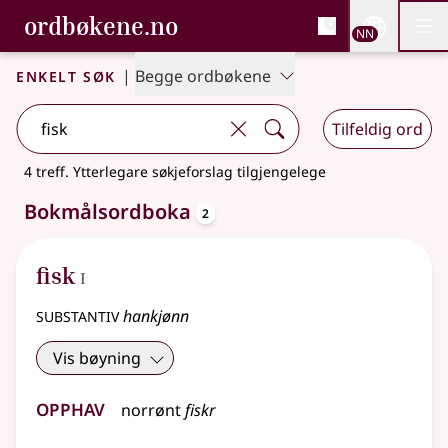
, Bokmålsordboka og N
ordbøkene.no
Nettsi
NN
Men
Gå til hovudinnhald
Tilgjenge
Bokmålsordboka og Nynorskordboka
Enkelt søk
|
Begge ordbøkene
Tilfeldig ord
4 treff
.
Ytterlegare søkjeforslag tilgjengelege
oppslagsord
Bokmålsordboka
2
1
fisk
I
substantiv
hankjønn
Vis bøyning
Opphav
norrønt
fiskr