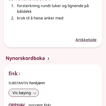
forsterkning rundt luker
og lignende
på
båtdekk
krok til å heise anker med
Artikkelside
oppslagsord
Nynorskordboka
2
1
fisk
I
substantiv
hankjønn
Vis bøying
Opphav
norrønt
fiskr