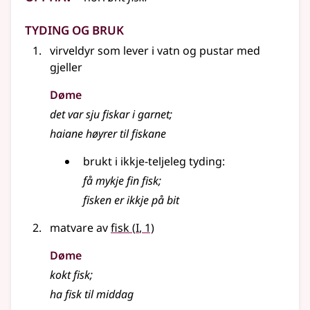
Tyding og bruk
virveldyr som lever i vatn og pustar med
gjeller
Døme
det var sju fiskar i garnet
;
haiane høyrer til fiskane
brukt i ikkje-teljeleg tyding:
få mykje fin fisk
;
fisken er ikkje på bit
1
matvare av
fisk
(
I
, 1)
Døme
kokt fisk
;
ha fisk til middag