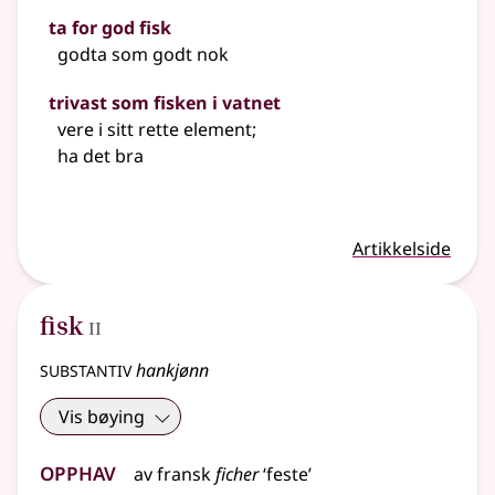
ta for god fisk
godta som godt nok
trivast som fisken i vatnet
vere i sitt rette element
;
ha det bra
Artikkelside
2
fisk
II
substantiv
hankjønn
Vis bøying
Opphav
av
fransk
ficher
‘feste’