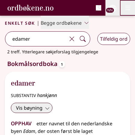
, Bokmålsordboka og N
ordbøkene.no
Nettsi
NN
Men
Gå til hovudinnhald
Tilgjenge
Bokmålsordboka og Nynorskordboka
Enkelt søk
|
Begge ordbøkene
Tilfeldig ord
2 treff
.
Ytterlegare søkjeforslag tilgjengelege
oppslagsord
Bokmålsordboka
1
edamer
substantiv
hankjønn
Vis bøyning
Opphav
etter
navnet
til den nederlandske
byen
Edam
, der osten først ble laget