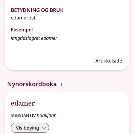
Betydning og bruk
edamerost
Eksempel
langtidslagret edamer
Artikkelside
oppslagsord
Nynorskordboka
1
edamer
substantiv
hankjønn
Vis bøying