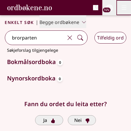
, Bokmålsordboka og N
ordbøkene.no
Nettsi
NN
Men
Gå til hovudinnhald
Tilgjenge
Bokmålsordboka og Nynorskordboka
Enkelt søk
|
Begge ordbøkene
Tilfeldig ord
Søkjeforslag tilgjengelege
oppslagsord
Bokmålsordboka
0
oppslagsord
Nynorskordboka
0
Fann du ordet du leita etter?
Ja
Nei