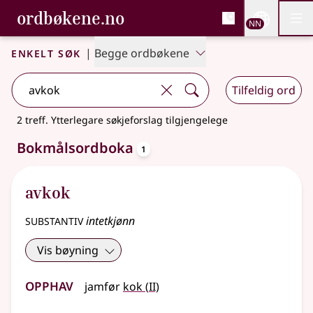
, Bokmålsordboka og N
ordbøkene.no
Nettsi
NN
Men
Gå til hovudinnhald
Tilgjenge
Bokmålsordboka og Nynorskordboka
Enkelt søk
|
Begge ordbøkene
Tilfeldig ord
2 treff
.
Ytterlegare søkjeforslag tilgjengelege
oppslagsord
Bokmålsordboka
1
avkok
substantiv
intetkjønn
Vis bøyning
Opphav
2
jamfør
kok
(
II)