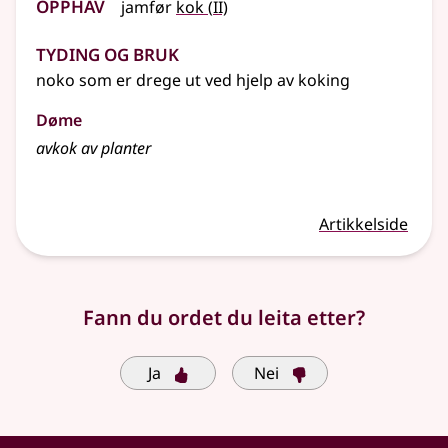
Opphav
jamfør
kok
(
II)
Tyding og bruk
noko som er drege ut ved hjelp av koking
Døme
avkok av planter
Artikkelside
Fann du ordet du leita etter?
Ja
Nei