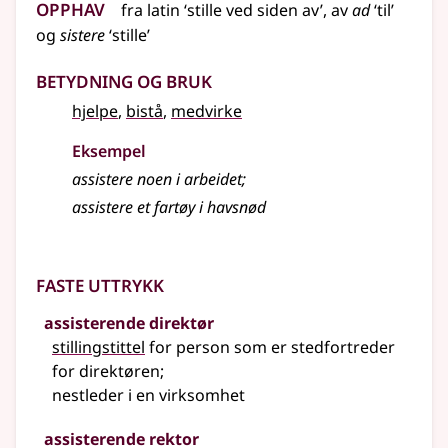
Opphav
fra
latin
‘stille ved siden av’, av
ad
‘til’
og
sistere
‘stille’
Betydning og bruk
hjelpe
,
bistå
,
medvirke
Eksempel
assistere
noen i arbeidet
;
assistere
et fartøy i havsnød
Faste uttrykk
assisterende direktør
stillingstittel
for person som er stedfortreder
for direktøren
;
nestleder i en virksomhet
assisterende rektor