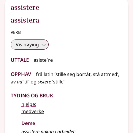
assistere
assistera
verb
Vis bøying
Uttale
asisteˊre
Opphav
frå
latin
‘stille seg bortåt, stå attmed’,
av
ad
‘til’ og
sistere
‘stille’
Tyding og bruk
hjelpe
;
medverke
Døme
assistere nokon i arbeidet
;