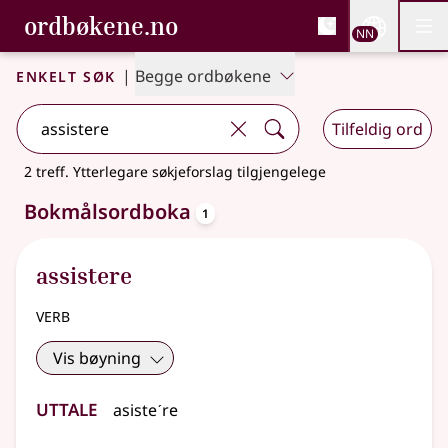
, Bokmålsordboka og N
ordbøkene.no
Nettsi
NN
Men
Gå til hovudinnhald
Tilgjenge
Bokmålsordboka og Nynorskordboka
Enkelt søk
|
Begge ordbøkene
Tilfeldig ord
2 treff
.
Ytterlegare søkjeforslag tilgjengelege
oppslagsord
Bokmålsordboka
1
assistere
verb
Vis bøyning
Uttale
asisteˊre