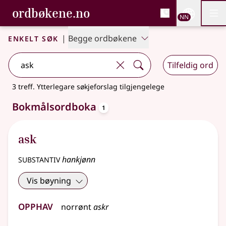
, Bokmålsordboka og N
ordbøkene.no
Nettsi
NN
Men
Gå til hovudinnhald
Tilgjenge
Bokmålsordboka og Nynorskordboka
Enkelt søk
|
Begge ordbøkene
Tilfeldig ord
3 treff
.
Ytterlegare søkjeforslag tilgjengelege
oppslagsord
Bokmålsordboka
1
ask
substantiv
hankjønn
Vis bøyning
Opphav
norrønt
askr