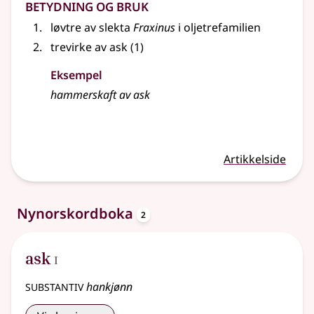
Betydning og bruk
løvtre av slekta
Fraxinus
i oljetrefamilien
trevirke av ask (1)
Eksempel
hammerskaft av
ask
Artikkelside
oppslagsord
Nynorskordboka
2
1
ask
I
substantiv
hankjønn