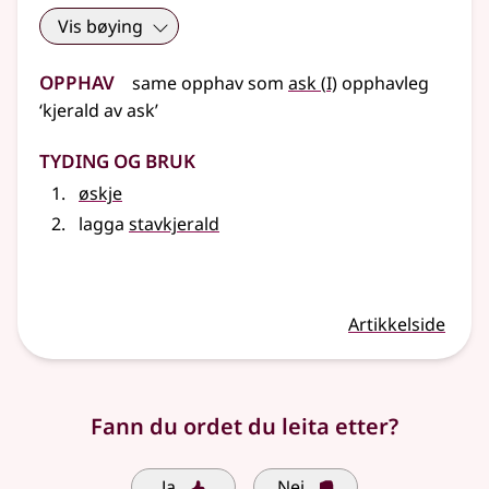
Vis bøying
Opphav
1
same opphav som
ask
(
I)
opphavleg
‘kjerald av ask’
Tyding og bruk
øskje
lagga
stavkjerald
Artikkelside
Fann du ordet du leita etter?
Ja
Nei