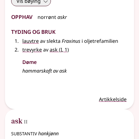
Vis bøying
Opphav
norrønt
askr
Tyding og bruk
lauvtre
av slekta
Fraxinus
i oljetrefamilien
1
trevyrke
av
ask
(
I
, 1)
Døme
hammarskaft av ask
Artikkelside
2
ask
II
substantiv
hankjønn