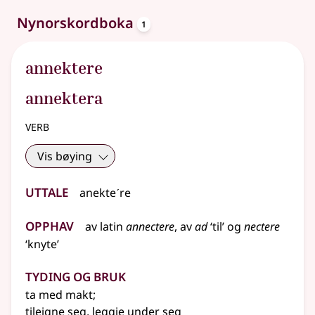
oppslagsord
Nynorskordboka
1
annektere
annektera
verb
Vis bøying
Uttale
anekteˊre
Opphav
av
latin
annectere
, av
ad
‘til’ og
nectere
‘knyte’
Tyding og bruk
ta med makt
;
tileigne seg, leggje under seg