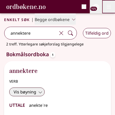
, Bokmålsordboka og N
ordbøkene.no
Nettsi
NN
Men
Gå til hovudinnhald
Tilgjenge
Bokmålsordboka og Nynorskordboka
Enkelt søk
|
Begge ordbøkene
Tilfeldig ord
2 treff
.
Ytterlegare søkjeforslag tilgjengelege
oppslagsord
Bokmålsordboka
1
annektere
verb
Vis bøyning
Uttale
anekteˊre