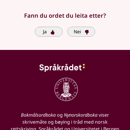
Fann du ordet du leita etter?
Ja
Nei
Bokmålsordboka
og
Nynorskordboka
viser
skrivemåte og bøying i tråd med norsk
rettskriving. Språkrådet og Universitetet i Bergen