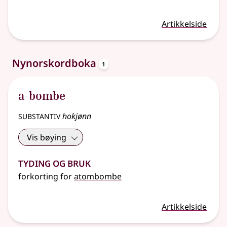
Artikkelside
oppslagsord
Nynorskordboka
1
a-bombe
substantiv
hokjønn
Vis bøying
Tyding og bruk
forkorting
for
atombombe
Artikkelside