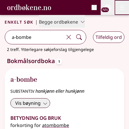
, Bokmålsordboka og N
ordbøkene.no
Nettsi
NN
Men
Gå til hovudinnhald
Tilgjenge
Bokmålsordboka og Nynorskordboka
Enkelt søk
|
Begge ordbøkene
Tilfeldig ord
2 treff
.
Ytterlegare søkjeforslag tilgjengelege
oppslagsord
Bokmålsordboka
1
a-bombe
substantiv
hankjønn eller hunkjønn
Vis bøyning
Betydning og bruk
forkorting
for
atombombe