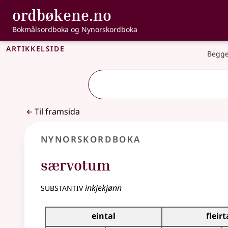
, Bokmålsordbo
ordbøkene.no
Gå til hovudinnhald
Tilgjenge
Bokmålsordboka og Nynorskordboka
Artikkelside
Begge
Til framsida
Nynorskordboka
særvotum
substantiv
inkjekjønn
Bøyningstabell for dette substantivet
eintal
fleirt