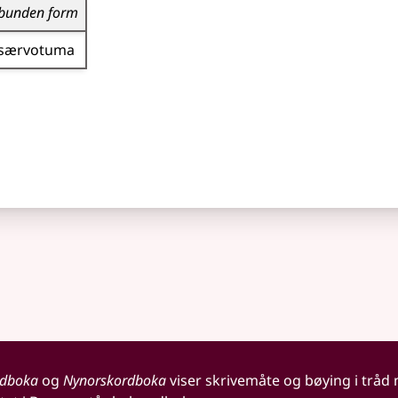
bunden form
særvotuma
rdboka
og
Nynorskordboka
viser skrivemåte og bøying i tråd