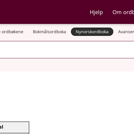
ka og Nynorskordboka
Hjelp
Om ord
 ordbøkene
Bokmålsordboka
Nynorskordboka
Avanser
al