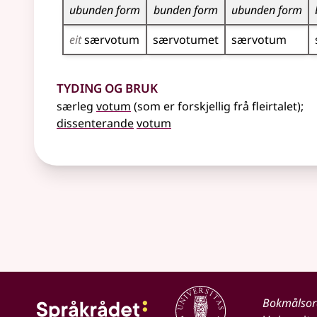
ubunden form
bunden form
ubunden form
eit
særvotum
særvotumet
særvotum
Tyding og bruk
særleg
votum
(som er forskjellig frå fleirtalet)
;
dissenterande
votum
Bokmålso