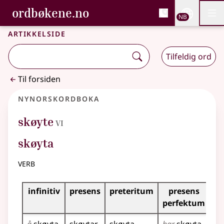
, Bokmålsordboka og N
ordbøkene.no
Nettsi
NB
Men
Gå til hovedinnhold
Tilgjengelighet
Bokmålsordboka og Nynorskordboka
Artikkelside
Tilfeldig ord
Til forsiden
Nynorskordboka
6
skøyte
VI
skøyta
verb
Bøyningstabell for dette verbet
infinitiv
presens
preteritum
presens
im
perfektum