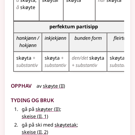
å
skøyta
skøytar
skøyta
har
skøyta
sk
å
skøyte
sk
sk
Bøyningstabell for dette verbet (partisippformer)
perfektum partisipp
hankjønn /
inkjekjønn
bunden form
fleirtal
hokjønn
skøyta
+
skøyta
+
den/det
skøyta
skøyta
+
substantiv
substantiv
+ substantiv
substantiv
Opphav
2
av
skøyte
(
II)
Tyding og bruk
2
gå på
skøyter
(
II)
;
2
skeise
(
II
, 1)
gå på ski med
skøytetak
;
2
skeise
(
II
, 2)