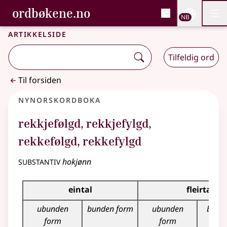
, Bokmålsordboka og N
ordbøkene.no
Nettsi
NB
Men
Gå til hovedinnhold
Tilgjengelighet
Bokmålsordboka og Nynorskordboka
Artikkelside
Tilfeldig ord
Til forsiden
Nynorskordboka
rekkjefølgd
,
rekkjefylgd
,
rekkefølgd
,
rekkefylgd
substantiv
hokjønn
Bøyningstabell for dette substantivet
eintal
fleirtal
ubunden
bunden form
ubunden
bund
form
form