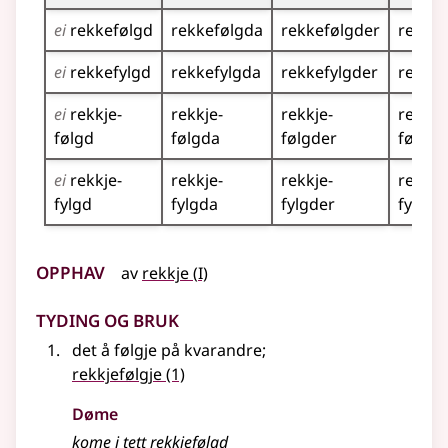
ei
rekkefølgd
rekkefølgda
rekkefølgder
rekke
ei
rekkefylgd
rekkefylgda
rekkefylgder
rekke
ei
rekkje­
rekkje­
rekkje­
rekkje
følgd
følgda
følgder
følgd
ei
rekkje­
rekkje­
rekkje­
rekkje
fylgd
fylgda
fylgder
fylgde
Opphav
1
av
rekkje
(
I)
Tyding og bruk
det å følgje på kvarandre
;
rekkjefølgje
(1)
Døme
kome i tett
rekkjefølgd