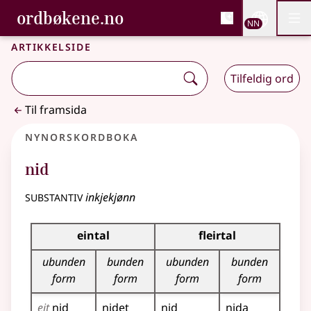
, Bokmålsordboka og N
ordbøkene.no
Nettsi
NN
Men
Gå til hovudinnhald
Tilgjenge
Bokmålsordboka og Nynorskordboka
Artikkelside
Tilfeldig ord
Til framsida
Nynorskordboka
nid
substantiv
inkjekjønn
Bøyningstabell for dette substantivet
eintal
fleirtal
ubunden
bunden
ubunden
bunden
form
form
form
form
eit
nid
nidet
nid
nida