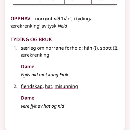
Opphav
norrønt
níð
‘hån’
;
i tydinga
‘ærekrenking’ av
tysk
Neid
Tyding og bruk
1
1
særleg
om
norrøne
forhold
:
hån
(
I)
,
spott
(
I)
,
ærekrenking
Døme
Egils nid mot kong Eirik
fiendskap
,
hat
,
misunning
Døme
vere fylt av hat og nid