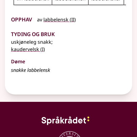
Opphav
2
av
labbelensk
(
II)
Tyding og bruk
uskjøneleg snakk
;
1
kaudervelsk
(
I)
Døme
snakke labbelensk