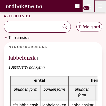
, Bokmålsordboka og N
ordbøkene.no
Nettsi
NN
Men
Gå til hovudinnhald
Tilgjenge
Bokmålsordboka og Nynorskordboka
Artikkelside
Tilfeldig ord
Til framsida
Nynorskordboka
1
labbelensk
I
substantiv
hankjønn
Bøyningstabell for dette substantivet
eintal
fleirtal
ubunden form
bunden form
ubunden
bu
form
ein
labbelensk
labbelensken
labbelenskar
labb