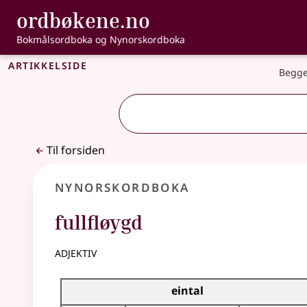
, Bokmålsordbo
ordbøkene.no
Gå til hovedinnhold
Tilgjengelighet
Bokmålsordboka og Nynorskordboka
Artikkelside
Begge
Til forsiden
Nynorskordboka
fullfløygd
adjektiv
Bøyningstabell for dette adjektivet
eintal