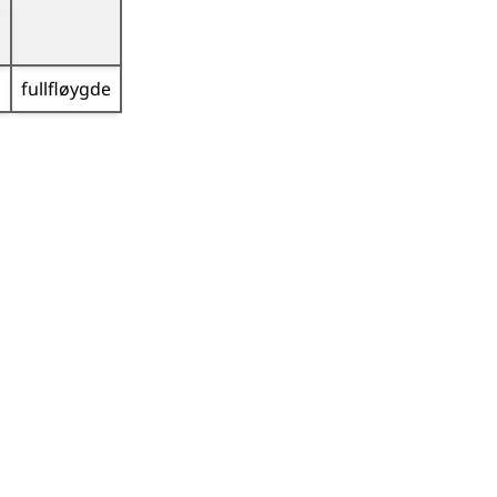
m
fullfløygde