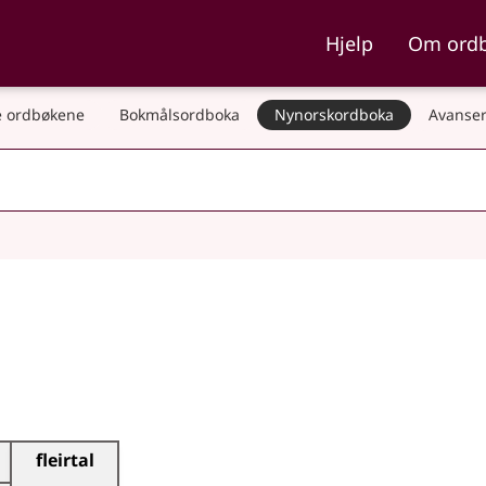
ka og Nynorskordboka
Hjelp
Om ord
 ordbøkene
Bokmålsordboka
Nynorskordboka
Avanser
fleirtal