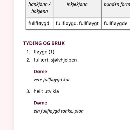
hankjønn /
inkjekjønn
bunden for
hokjønn
fullfløygd
fullfløygd
fullfløygt
fullfløygde
Tyding og bruk
fløygd
(1)
fullært,
sjølvhjelpen
Døme
vere fullfløygd kar
heilt utvikla
Døme
ein fullfløygd tanke, plan