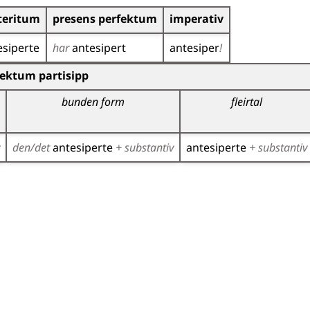
teritum
presens perfektum
imperativ
esiperte
har
antesipert
antesiper
!
r)
fektum partisipp
bunden form
fleirtal
den/det
antesiperte
+ substantiv
antesiperte
+ substantiv