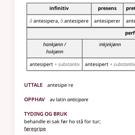
Bøyningstabell for dette verbet
infinitiv
presens
pre
å
antesipera
å
antesipere
antesiperer
ant
Bøyningstabell for dette verbet (partisippforme
per
hankjønn /
inkjekjønn
hokjønn
antesipert
+ substantiv
antesipert
+ substantiv
Uttale
antesipeˊre
Opphav
av
latin
anticipare
Tyding og bruk
behandle ei sak før ho stå for tur
;
føregripe