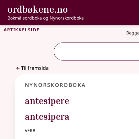
, Bokmålsordbo
ordbøkene.no
Gå til hovudinnhald
Tilgjenge
Bokmålsordboka og Nynorskordboka
Artikkelside
Begge
Til framsida
Nynorskordboka
antesipere
antesipera
verb