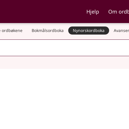
ka og Nynorskordboka
Hjelp
Om ord
 ordbøkene
Bokmålsordboka
Nynorskordboka
Avanser