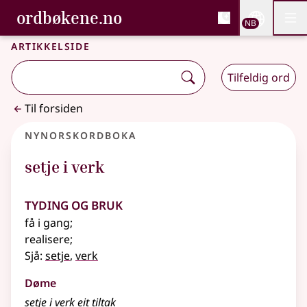
, Bokmålsordboka og N
ordbøkene.no
Nettsi
NB
Men
Gå til hovedinnhold
Tilgjengelighet
Bokmålsordboka og Nynorskordboka
Artikkelside
Tilfeldig ord
Til forsiden
Nynorskordboka
setje i verk
Tyding og bruk
få i gang
;
realisere
;
Sjå:
setje
,
verk
Døme
setje i verk eit tiltak