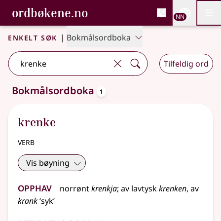
, Bokmålsordboka og N
ordbøkene.no
Nettsi
NN
Men
Gå til hovudinnhald
Tilgjenge
Bokmålsordboka og Nynorskordboka
Enkelt søk
|
Bokmålsordboka
Tilfeldig ord
oppslagsord
Bokmålsordboka
1
Eitt treff
.
Ytterlegare søkjeforslag tilgjengelege
krenke
verb
Vis bøyning
Opphav
norrønt
krenkja
;
av
lavtysk
krenken
, av
krank
‘syk’