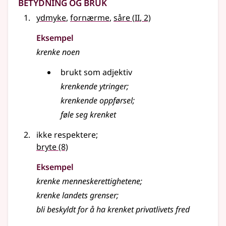
Betydning og bruk
2
ydmyke
,
fornærme
,
såre
(
II
, 2)
Eksempel
krenke
noen
brukt som
adjektiv
krenkende ytringer
;
krenkende oppførsel
;
føle seg
krenket
ikke respektere
;
bryte
(8)
Eksempel
krenke
menneskerettighetene
;
krenke
landets grenser
;
bli beskyldt for å ha krenket privatlivets fred