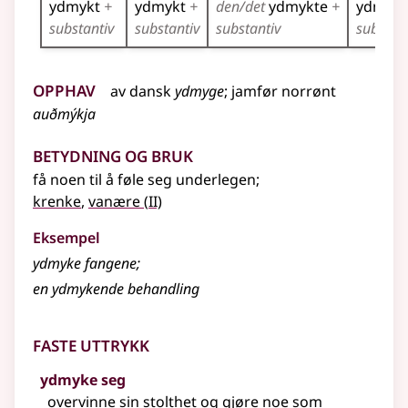
ydmykt
+
ydmykt
+
den/det
ydmykte
+
ydmykt
substantiv
substantiv
substantiv
substant
Opphav
av
dansk
ydmyge
;
jamfør
norrønt
auðmýkja
Betydning og bruk
få noen til å føle seg underlegen
;
2
krenke
,
vanære
(
II)
Eksempel
ydmyke fangene
;
en
ydmykende
behandling
Faste uttrykk
ydmyke seg
overvinne sin stolthet og gjøre noe som