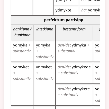
ydmykte
har
ydmykt
Bøyingstabell for dette verbet (partisippformer)
perfektum partisipp
hankjønn /
intetkjønn
bestemt form
flertal
hunkjønn
ydmyka
+
ydmyka
den/det
ydmyka
+
ydmyk
substantiv
+
substantiv
substant
substantiv
ydmyket
ydmyket
den/det
ydmykede
ydmyk
+
+
+ substantiv
+
substantiv
substantiv
substant
den/det
ydmykete
ydmyke
+ substantiv
+
substant