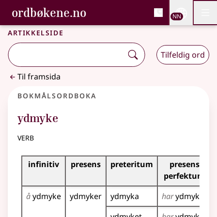
, Bokmålsordboka og N
ordbøkene.no
Nettsi
NN
Men
Gå til hovudinnhald
Tilgjenge
Bokmålsordboka og Nynorskordboka
Artikkelside
Tilfeldig ord
Til framsida
Bokmålsordboka
ydmyke
verb
Bøyingstabell for dette verbet
infinitiv
presens
preteritum
presens
perfektum
å
ydmyke
ydmyker
ydmyka
har
ydmyka
ydmyket
har
ydmyket