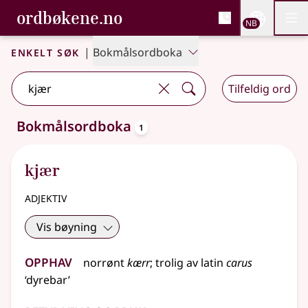
, Bokmålsordboka og N
ordbøkene.no
Nettsi
NB
Men
Gå til hovedinnhold
Tilgjengelighet
Bokmålsordboka og Nynorskordboka
Enkelt søk
|
Bokmålsordboka
Tilfeldig ord
oppslagsord
Bokmålsordboka
1
Ett treff
.
Ytterligere søkeforslag tilgjengelige
kjær
adjektiv
Vis bøyning
Opphav
norrønt
kærr
;
trolig
av
latin
carus
‘dyrebar’