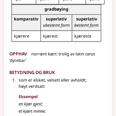
Bøyingstabell for dette adjektivet (gradbøying)
gradbøying
komparativ
superlativ
superlativ
ubestemt form
bestemt form
kjærere
kjærest
kjæreste
Opphav
norrønt
kærr
;
trolig
av
latin
carus
‘dyrebar’
Betydning og bruk
som er elsket, velsett eller avholdt
;
høyt verdsatt
Eksempel
en
kjær
gjest
;
et
kjært
minne
;