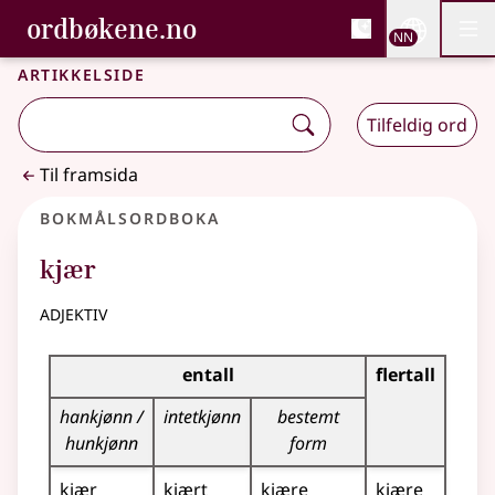
, Bokmålsordboka og N
ordbøkene.no
Nettsi
NN
Men
Gå til hovudinnhald
Tilgjenge
Bokmålsordboka og Nynorskordboka
Artikkelside
Tilfeldig ord
Til framsida
Bokmålsordboka
kjær
adjektiv
Bøyingstabell for dette adjektivet
entall
flertall
hankjønn /
intetkjønn
bestemt
hunkjønn
form
kjær
kjært
kjære
kjære