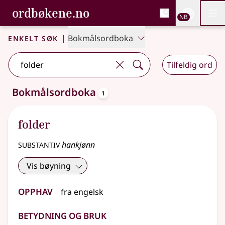
, Bokmålsordboka og N
ordbøkene.no
Nettsi
NB
Men
Gå til hovedinnhold
Tilgjengelighet
Bokmålsordboka og Nynorskordboka
Enkelt søk
|
Bokmålsordboka
Tilfeldig ord
oppslagsord
Bokmålsordboka
1
Ett treff
.
Ytterligere søkeforslag tilgjengelige
folder
substantiv
hankjønn
Vis bøyning
Opphav
fra
engelsk
Betydning og bruk