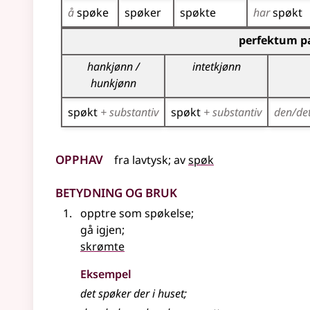
å
spøke
spøker
spøkte
har
spøkt
Bøyingstabell for dette verbet (partisippformer
perfektum pa
hankjønn /
intetkjønn
hunkjønn
spøkt
+ substantiv
spøkt
+ substantiv
den/de
Opphav
fra
lavtysk
;
av
spøk
Betydning og bruk
opptre som spøkelse
;
gå igjen
;
skrømte
Eksempel
det spøker der i huset
;