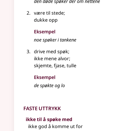
den døde spøker der om nettene
være til stede
;
dukke opp
Eksempel
noe
spøker
i tankene
drive med spøk
;
ikke mene alvor
;
skjemte, fjase, tulle
Eksempel
de spøkte og lo
Faste uttrykk
ikke til å spøke med
ikke god å komme ut for