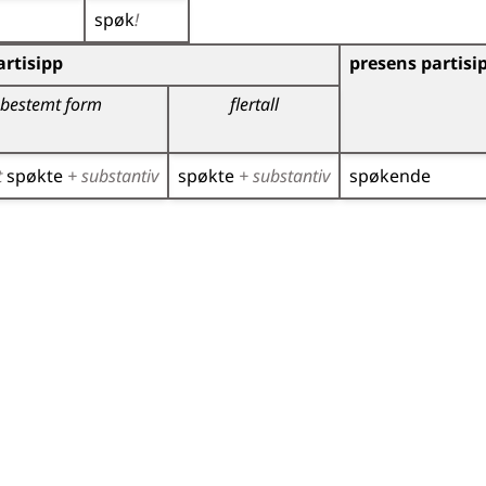
spøk
!
)
rtisipp
presens partisi
bestemt form
flertall
t
spøkte
+ substantiv
spøkte
+ substantiv
spøkende