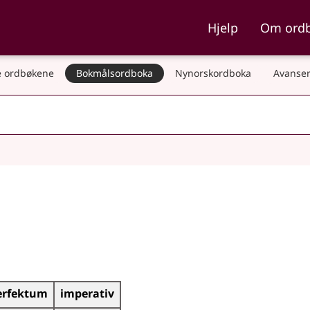
ka og Nynorskordboka
Hjelp
Om ord
 ordbøkene
Bokmålsordboka
Nynorskordboka
Avanser
erfektum
imperativ