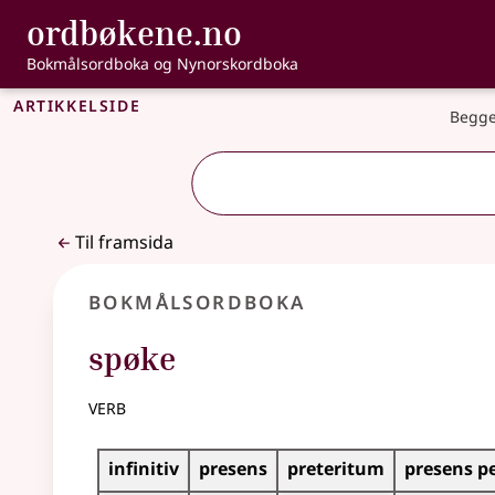
, Bokmålsordbo
ordbøkene.no
Gå til hovudinnhald
Tilgjenge
Bokmålsordboka og Nynorskordboka
Artikkelside
Begge
Til framsida
Bokmålsordboka
spøke
verb
Bøyingstabell for dette verbet
infinitiv
presens
preteritum
presens p