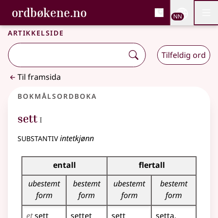
, Bokmålsordboka og N
ordbøkene.no
Nettsi
NN
Men
Gå til hovudinnhald
Tilgjenge
Bokmålsordboka og Nynorskordboka
Artikkelside
Tilfeldig ord
Til framsida
Bokmålsordboka
1
sett
I
substantiv
intetkjønn
Bøyingstabell for dette substantivet
entall
flertall
ubestemt
bestemt
ubestemt
bestemt
form
form
form
form
et
sett
settet
sett
setta