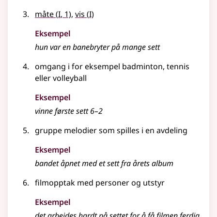
1
1
måte
(
I
, 1)
,
vis
(
I)
Eksempel
hun var en banebryter på mange sett
omgang i for eksempel badminton, tennis
eller volleyball
Eksempel
vinne første
sett
6–2
gruppe melodier som spilles i en avdeling
Eksempel
bandet åpnet med et
sett
fra årets album
filmopptak med personer og utstyr
Eksempel
det arbeides hardt på
settet
for å få filmen ferdig