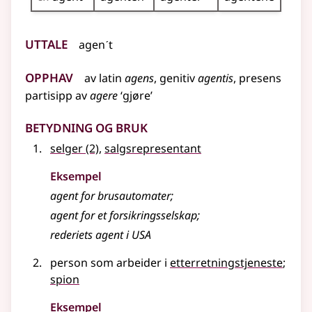
Uttale
agenˊt
Opphav
av
latin
agens
, genitiv
agentis
, presens
partisipp av
agere
‘gjøre’
Betydning og bruk
selger
(2)
,
salgsrepresentant
Eksempel
agent
for brusautomater
;
agent for et forsikringsselskap
;
rederiets
agent
i USA
person som arbeider i
etterretningstjeneste
;
spion
Eksempel