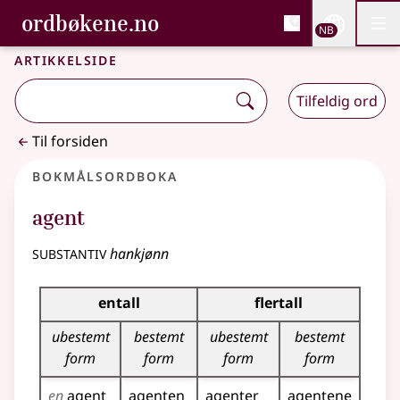
, Bokmålsordboka og N
ordbøkene.no
Nettsi
NB
Men
Gå til hovedinnhold
Tilgjengelighet
Bokmålsordboka og Nynorskordboka
Artikkelside
Tilfeldig ord
Til forsiden
Bokmålsordboka
agent
substantiv
hankjønn
Bøyingstabell for dette substantivet
entall
flertall
ubestemt
bestemt
ubestemt
bestemt
form
form
form
form
en
agent
agenten
agenter
agentene