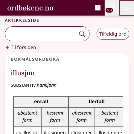
, Bokmålsordboka og N
ordbøkene.no
Nettsi
NB
Men
Gå til hovedinnhold
Tilgjengelighet
Bokmålsordboka og Nynorskordboka
Artikkelside
Tilfeldig ord
Til forsiden
Bokmålsordboka
illusjon
substantiv
hankjønn
Bøyingstabell for dette substantivet
entall
flertall
ubestemt
bestemt
ubestemt
bestemt
form
form
form
form
en
illusjon
illusjonen
illusjoner
illusjonene