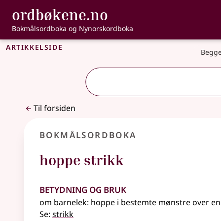
, Bokmålsordbo
ordbøkene.no
Gå til hovedinnhold
Tilgjengelighet
Bokmålsordboka og Nynorskordboka
Artikkelside
Begge
Til forsiden
Bokmålsordboka
hoppe strikk
Betydning og bruk
om barnelek: hoppe i bestemte mønstre over en 
Se:
strikk