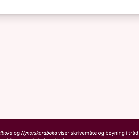
dboka
og
Nynorskordboka
viser skrivemåte og bøyning i tråd