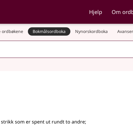
ka og Nynorskordboka
Hjelp
Om ord
 ordbøkene
Bokmålsordboka
Nynorskordboka
Avanser
strikk som er spent ut rundt to andre
;