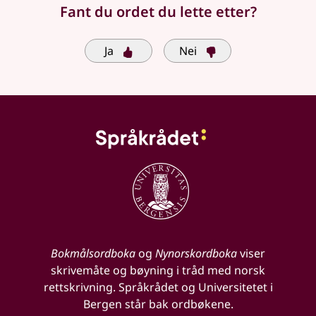
Fant du ordet du lette etter?
Ja
Nei
Bokmålsordboka
og
Nynorskordboka
viser
skrivemåte og bøyning i tråd med norsk
rettskrivning. Språkrådet og Universitetet i
Bergen står bak ordbøkene.