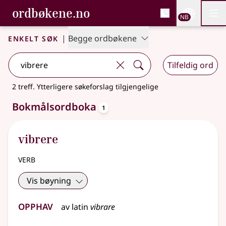
, Bokmålsordboka og N
ordbøkene.no
Nettsi
NB
Men
Gå til hovedinnhold
Tilgjengelighet
Bokmålsordboka og Nynorskordboka
Enkelt søk
|
Begge ordbøkene
Tilfeldig ord
2 treff
.
Ytterligere søkeforslag tilgjengelige
oppslagsord
Bokmålsordboka
1
vibrere
verb
Vis bøyning
Opphav
av
latin
vibrare