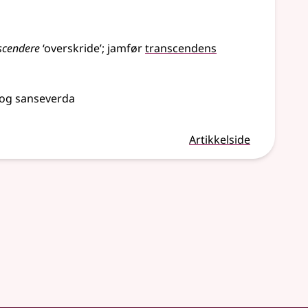
scendere
‘overskride’
;
jamfør
transcendens
 og sanseverda
Artikkelside