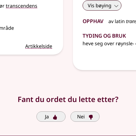
Vis bøying
ør
transcendens
Opphav
av
latin
tran
område
Tyding og bruk
heve seg over røynsle-
Artikkelside
Fant du ordet du lette etter?
Ja
Nei