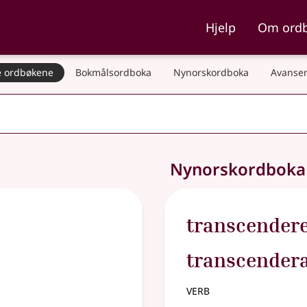
ka og Nynorskordboka
Hjelp
Om ord
 ordbøkene
Bokmålsordboka
Nynorskordboka
Avanser
Nynorskordbok
transcender
transcendera
verb