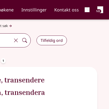
Net
bøkene
Innstillinger
Kontakt oss
NB
t søk
Tilfeldig ord
oppslagsord
a
1
e
,
transendere
, transendera