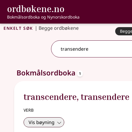
, Bokmålsordbo
ordbøkene.no
Gå til hovedinnhold
Tilgjengelighet
Bokmålsordboka og Nynorskordboka
Enkelt søk
|
Begge ordbøkene
Begge
2 treff
.
Ytterligere søkeforslag tilgjengelige
oppslagsord
Bokmålsordboka
1
transcendere
,
transendere
verb
Vis bøyning