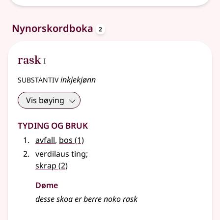
oppslagsord
Nynorskordboka
2
1
rask
I
substantiv
inkjekjønn
Vis bøying
Tyding og bruk
avfall
,
bos
(1)
verdilaus ting
;
skrap
(2)
Døme
desse skoa er berre noko rask