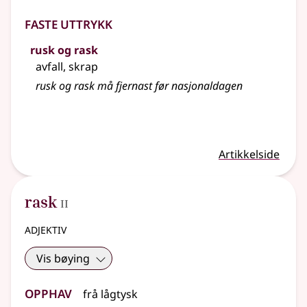
Faste uttrykk
rusk og rask
avfall, skrap
rusk og rask må fjernast før nasjonaldagen
Artikkelside
2
rask
II
adjektiv
Vis bøying
Opphav
frå
lågtysk