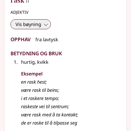
rask
II
adjektiv
Vis bøyning
Opphav
fra
lavtysk
Betydning og bruk
hurtig, kvikk
Eksempel
en
rask
hest
;
være rask til beins
;
i et raskere tempo
;
raskeste vei til sentrum
;
være rask med å ta kontakt
;
de er raske til å tilpasse seg