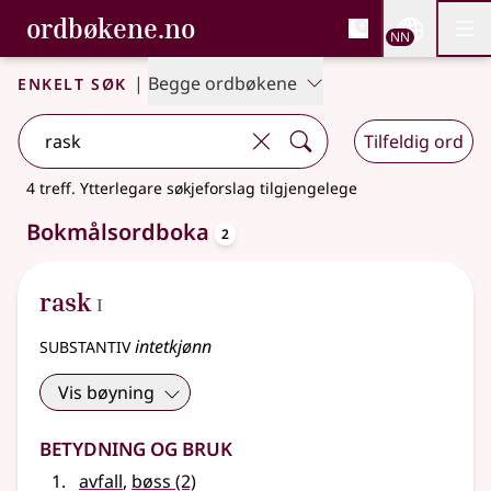
, Bokmålsordboka og N
ordbøkene.no
Nettsi
NN
Men
Gå til hovudinnhald
Tilgjenge
Bokmålsordboka og Nynorskordboka
Enkelt søk
|
Begge ordbøkene
Tilfeldig ord
4 treff
.
Ytterlegare søkjeforslag tilgjengelege
oppslagsord
Bokmålsordboka
2
1
rask
I
substantiv
intetkjønn
Vis bøyning
Betydning og bruk
avfall
,
bøss
(2)