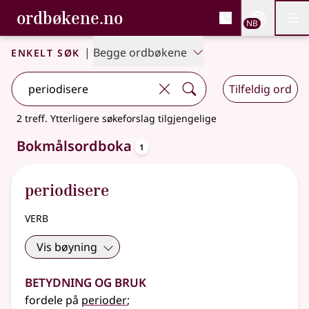
, Bokmålsordboka og N
ordbøkene.no
Nettsi
NB
Men
Gå til hovedinnhold
Tilgjengelighet
Bokmålsordboka og Nynorskordboka
Enkelt søk
|
Begge ordbøkene
Tilfeldig ord
2 treff
.
Ytterligere søkeforslag tilgjengelige
oppslagsord
Bokmålsordboka
1
periodisere
verb
Vis bøyning
Betydning og bruk
fordele på
perioder
;