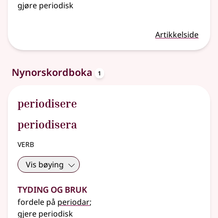
gjøre periodisk
Artikkelside
oppslagsord
Nynorskordboka
1
periodisere
periodisera
verb
Vis bøying
Tyding og bruk
fordele på
periodar
;
gjere periodisk