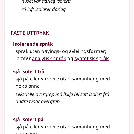
huset var dårleg isolert
;
rå luft isolerer dårleg
Faste uttrykk
isolerande språk
språk utan bøyings- og avleiingsformer
;
jamfør
analytisk språk
og
syntetisk språk
sjå isolert frå
sjå på eller vurdere utan samanheng med
noko anna
seksuelle overgrep må ikkje bli sett isolert frå
andre typar overgrep
sjå isolert på
sjå på eller vurdere utan samanheng med
noko anna