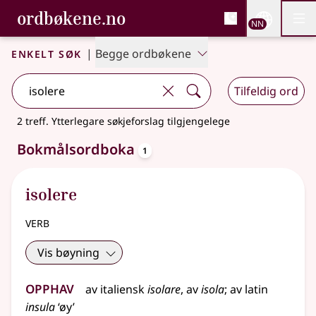
, Bokmålsordboka og N
ordbøkene.no
Nettsi
NN
Men
Gå til hovudinnhald
Tilgjenge
Bokmålsordboka og Nynorskordboka
Enkelt søk
|
Begge ordbøkene
Tilfeldig ord
2 treff
.
Ytterlegare søkjeforslag tilgjengelege
oppslagsord
Bokmålsordboka
1
isolere
verb
Vis bøyning
Opphav
av
italiensk
isolare
, av
isola
;
av
latin
insula
‘øy’