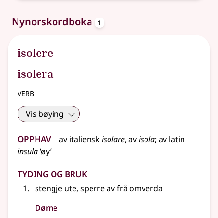
oppslagsord
Nynorskordboka
1
isolere
isolera
verb
Vis bøying
Opphav
av
italiensk
isolare
, av
isola
;
av
latin
insula
‘øy’
Tyding og bruk
stengje ute, sperre av frå omverda
Døme