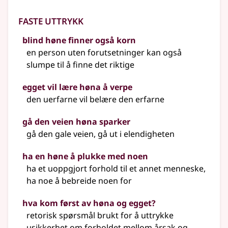
Faste uttrykk
blind høne finner også korn
en person uten forutsetninger kan også
slumpe til å finne det riktige
egget vil lære høna å verpe
den uerfarne vil belære den erfarne
gå den veien høna sparker
gå den gale veien, gå ut i elendigheten
ha en høne å plukke med noen
ha et uoppgjort forhold til et annet menneske,
ha noe å bebreide noen for
hva kom først av høna og egget?
retorisk spørsmål brukt for å uttrykke
usikkerhet om forholdet mellom årsak og