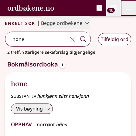
, Bokmålsordboka og N
ordbøkene.no
Nettsi
NB
Men
Gå til hovedinnhold
Tilgjengelighet
Bokmålsordboka og Nynorskordboka
Enkelt søk
|
Begge ordbøkene
Tilfeldig ord
2 treff
.
Ytterligere søkeforslag tilgjengelige
oppslagsord
Bokmålsordboka
1
høne
substantiv
hunkjønn eller hankjønn
Vis bøyning
Opphav
norrønt
hǿna