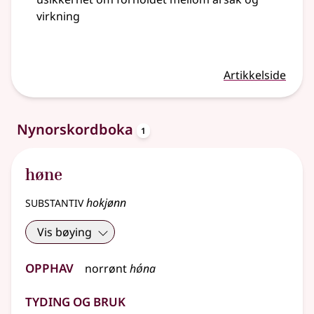
virkning
Artikkelside
oppslagsord
Nynorskordboka
1
høne
substantiv
hokjønn
Vis bøying
Opphav
norrønt
hǿna
Tyding og bruk