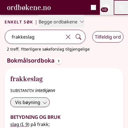
, Bokmålsordboka og N
ordbøkene.no
Nettsi
NB
Men
Gå til hovedinnhold
Tilgjengelighet
Bokmålsordboka og Nynorskordboka
Enkelt søk
|
Begge ordbøkene
Tilfeldig ord
2 treff
.
Ytterligere søkeforslag tilgjengelige
oppslagsord
Bokmålsordboka
1
frakkeslag
substantiv
intetkjønn
Vis bøyning
Betydning og bruk
1
slag
(
I
, 9)
på frakk
;