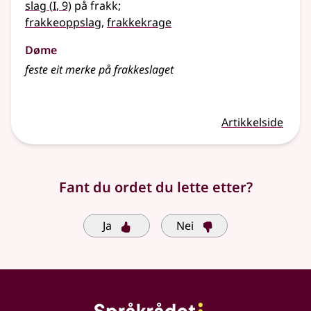
1
slag
(
I
, 9)
på frakk
;
frakkeoppslag
,
frakkekrage
Døme
feste eit merke på frakkeslaget
Artikkelside
Fant du ordet du lette etter?
Ja
Nei