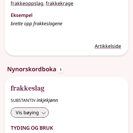
frakkeoppslag
,
frakkekrage
Eksempel
brette opp frakkeslagene
Artikkelside
oppslagsord
Nynorskordboka
1
frakkeslag
substantiv
inkjekjønn
Vis bøying
Tyding og bruk