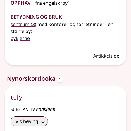
Opphav
fra
engelsk
‘by’
Betydning og bruk
sentrum
(3)
med kontorer og forretninger i en
større by
;
bykjerne
Artikkelside
oppslagsord
Nynorskordboka
1
city
substantiv
hankjønn
Vis bøying