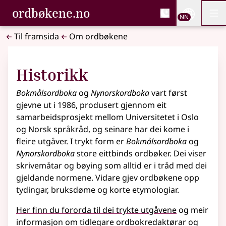
, Bokmålsordboka og N
ordbøkene.no
Nettsi
NN
Men
Gå til hovudinnhald
Tilgjenge
Bokmålsordboka og Nynorskordboka
Til framsida
Om ordbøkene
Historikk
Bokmålsordboka
og
Nynorskordboka
vart først
gjevne ut i 1986, produsert gjennom eit
samarbeidsprosjekt mellom Universitetet i Oslo
og Norsk språkråd, og seinare har dei kome i
fleire utgåver. I trykt form er
Bokmålsordboka
og
Nynorskordboka
store eittbinds ordbøker. Dei viser
skrivemåtar og bøying som alltid er i tråd med dei
gjeldande normene. Vidare gjev ordbøkene opp
tydingar, bruksdøme og korte etymologiar.
Her finn du fororda til dei trykte utgåvene
og meir
informasjon om tidlegare ordbokredaktørar og