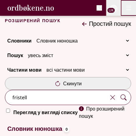
, Cловник букмола та С
ordbøkene.no
Nettsi
UK
Мен
Перейти до основного вмісту
Доступність
Cловник букмола та Словник нюношка
Розширений пошук
Простий пошук
Словники
Пошук
Частини мови
Скинути
Про розширений
Перегляд у вигляді списку
пошук
oppslagsord
Немає результатів
Словник нюношка
0