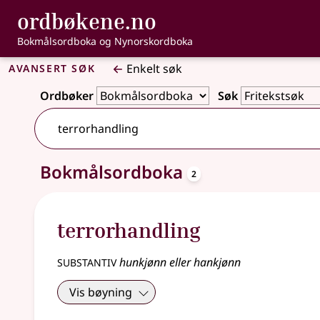
, Bokmålsordbo
ordbøkene.no
Gå til hovedinnhold
Tilgjengelighet
Bokmålsordboka og Nynorskordboka
Avansert søk
Enkelt søk
Ordbøker
Søk
oppslagsord
Bokmålsordboka
2 treff
2
terrorhandling
substantiv
hunkjønn eller hankjønn
Vis bøyning