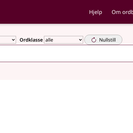
ka og Nynorskordboka
Hjelp
Om ord
Ordklasse
Nullstill