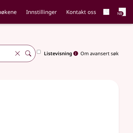
Net
bøkene
Innstillinger
Kontakt oss
NB
Listevisning
Om avansert søk