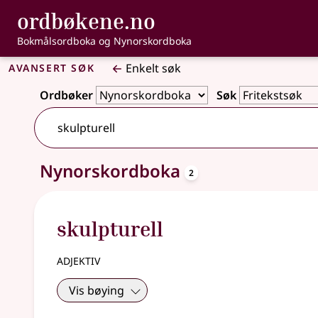
, Bokmålsordbo
ordbøkene.no
Gå til hovedinnhold
Tilgjengelighet
Bokmålsordboka og Nynorskordboka
Avansert søk
Enkelt søk
Ordbøker
Søk
oppslagsord
Nynorskordboka
2 treff
2
skulpturell
adjektiv
Vis bøying