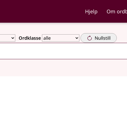
ka og Nynorskordboka
Hjelp
Om ord
Ordklasse
Nullstill