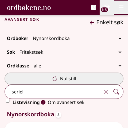
, Bokmålsordboka og N
ordbøkene.no
Nettsi
NB
Men
Gå til hovedinnhold
Tilgjengelighet
Bokmålsordboka og Nynorskordboka
Avansert søk
Enkelt søk
Ordbøker
Søk
Ordklasse
Nullstill
Listevisning
Om avansert søk
oppslagsord
3 treff
Nynorskordboka
3