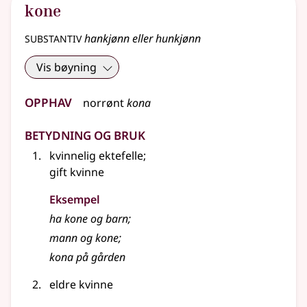
kone
substantiv
hankjønn eller hunkjønn
Vis bøyning
Opphav
norrønt
kona
Betydning og bruk
kvinnelig ektefelle
;
gift kvinne
Eksempel
ha
kone
og barn
;
mann og
kone
;
kona på gården
eldre kvinne