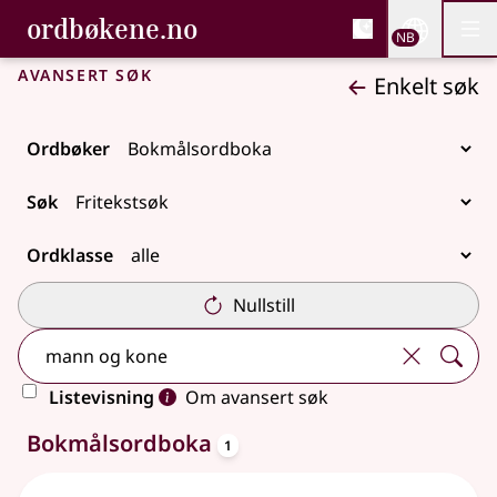
, Bokmålsordboka og N
ordbøkene.no
Nettsi
NB
Men
Gå til hovedinnhold
Tilgjengelighet
Bokmålsordboka og Nynorskordboka
Avansert søk
Enkelt søk
Ordbøker
Søk
Ordklasse
Nullstill
Listevisning
Om avansert søk
oppslagsord
Ett treff
Bokmålsordboka
1