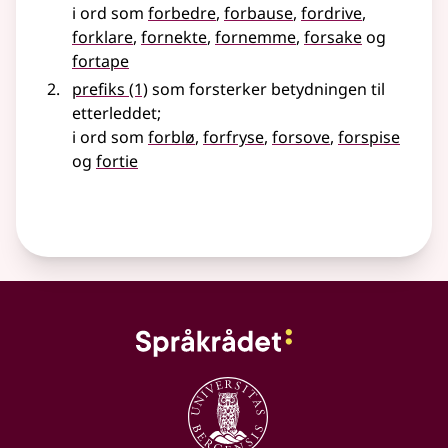
i ord som
forbedre
,
forbause
,
fordrive
,
forklare
,
fornekte
,
fornemme
,
forsake
og
fortape
prefiks
(1)
som forsterker betydningen til
etterleddet
;
i ord som
forblø
,
forfryse
,
forsove
,
forspise
og
fortie