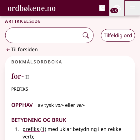
, Bokmålsordboka og N
ordbøkene.no
Nettsi
NB
Men
Gå til hovedinnhold
Tilgjengelighet
Bokmålsordboka og Nynorskordboka
Artikkelside
Tilfeldig ord
Til forsiden
Bokmålsordboka
2
for-
II
prefiks
Opphav
av
tysk
vor-
eller
ver-
Betydning og bruk
prefiks
(1)
med uklar betydning i en rekke
verb
;