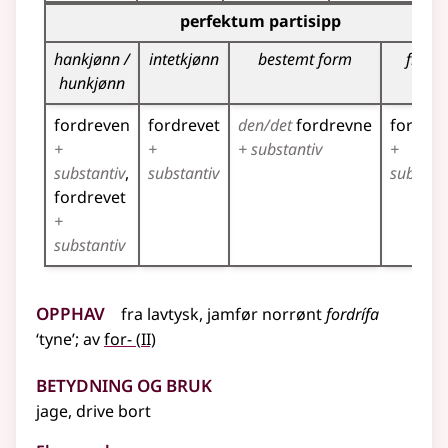
Bøyingstabell for dette verbet (partisippformer)
perfektum partisipp
hankjønn /
intetkjønn
bestemt form
flertal
hunkjønn
fordreven
fordrevet
den/det
fordrevne
fordre
+
+
+ substantiv
+
substantiv
substantiv
substant
fordrevet
+
substantiv
Opphav
fra
lavtysk
,
jamfør
norrønt
fordrífa
2
‘tyne’
;
av
for-
(
II)
Betydning og bruk
jage, drive bort