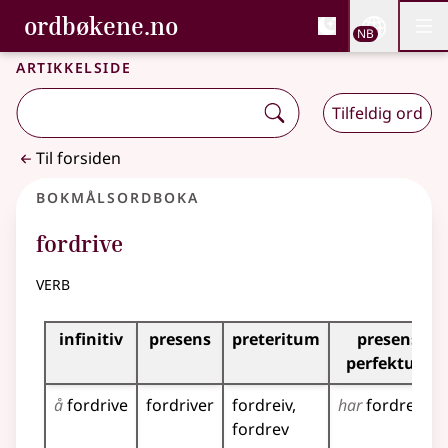
, Bokmålsordboka og N
ordbøkene.no
Nettsi
NB
Men
Gå til hovedinnhold
Tilgjengelighet
Bokmålsordboka og Nynorskordboka
Artikkelside
Tilfeldig ord
Til forsiden
Bokmålsordboka
fordrive
verb
Bøyingstabell for dette verbet
infinitiv
presens
preteritum
presens
perfektum
å
fordrive
fordriver
fordreiv
har
fordrevet
fordrev