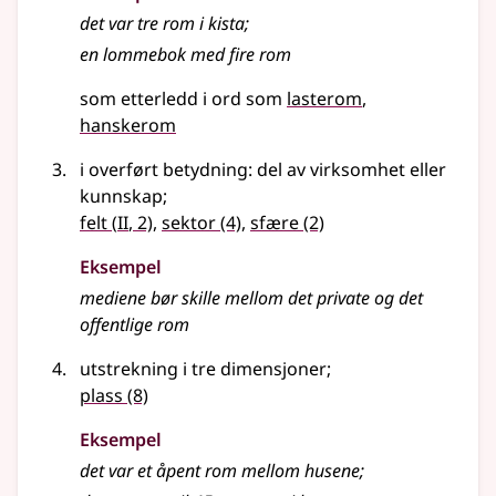
det var tre
rom
i kista
;
en lommebok med fire
rom
som etterledd i ord som
lasterom
hanskerom
i overført betydning
: del av virksomhet
eller
kunnskap
;
2
felt
(
II
, 2)
,
sektor
(4)
,
sfære
(2)
Eksempel
mediene bør skille mellom det private og det
offentlige
rom
utstrekning i tre dimensjoner
;
plass
(8)
Eksempel
det var et åpent
rom
mellom husene
;