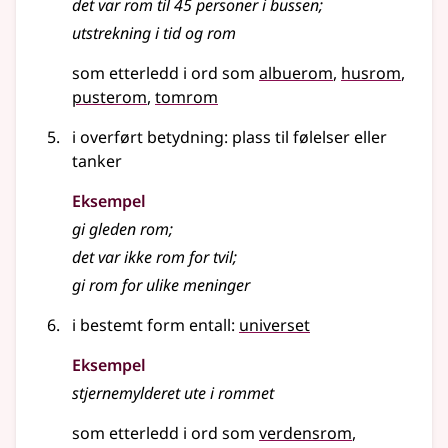
det var
rom
til 45 personer i bussen
;
utstrekning i tid og
rom
som etterledd i ord som
albuerom
husrom
pusterom
tomrom
i overført betydning
: plass til følelser eller
tanker
Eksempel
gi gleden
rom
;
det var ikke
rom
for tvil
;
gi
rom
for ulike meninger
i
bestemt form
entall
:
universet
Eksempel
stjernemylderet ute i
rommet
som etterledd i ord som
verdensrom