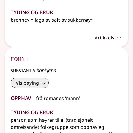
Tyding og bruk
brennevin laga av saft av
sukkerrøyr
Artikkelside
2
rom
II
substantiv
hankjønn
Vis bøying
Opphav
frå
romanes
‘mann’
Tyding og bruk
person som høyrer til ei (tradisjonelt
omreisande) folkegruppe som opphavleg