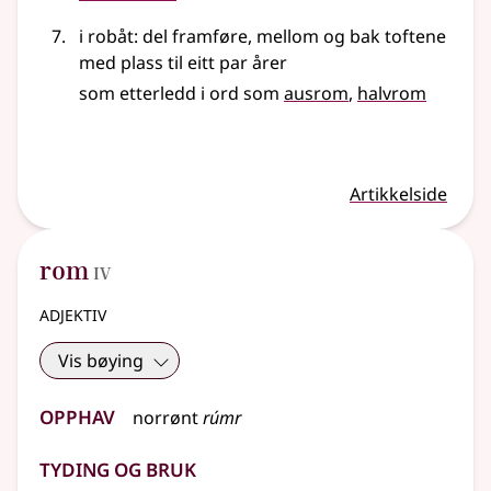
i robåt: del framføre, mellom og bak toftene
med plass til eitt par årer
som etterledd i ord som
ausrom
halvrom
Artikkelside
4
rom
IV
adjektiv
Vis bøying
Opphav
norrønt
rúmr
Tyding og bruk