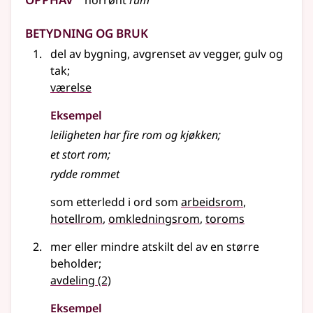
norrønt
rúm
Betydning og bruk
del av bygning, avgrenset av vegger, gulv og
tak
;
værelse
Eksempel
leiligheten har fire
rom
og kjøkken
;
et stort rom
;
rydde rommet
som etterledd i ord som
arbeidsrom
hotellrom
omkledningsrom
toroms
mer eller mindre atskilt del av en større
beholder
;
avdeling
(2)
Eksempel