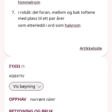
himmelrom
i robåt: del foran, mellom og bak toftene
med plass til ett par årer
som etterledd i ord som
halvrom
Artikkelside
4
rom
IV
adjektiv
Vis bøyning
Opphav
norrønt
rúmr
Betydning og bruk