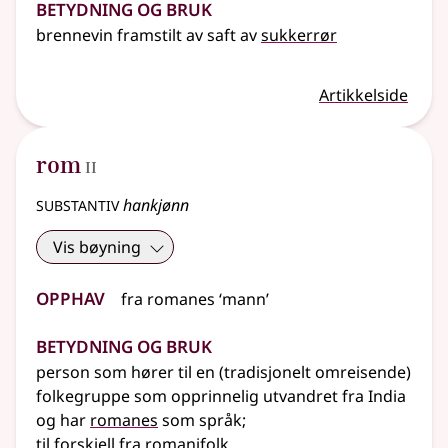
Betydning og bruk
brennevin framstilt av saft av
sukkerrør
Artikkelside
2
rom
II
substantiv
hankjønn
Vis bøyning
Opphav
fra
romanes
‘mann’
Betydning og bruk
person som hører til en (tradisjonelt omreisende)
folkegruppe som opprinnelig utvandret fra India
og har
romanes
som språk
;
til forskjell fra
romanifolk