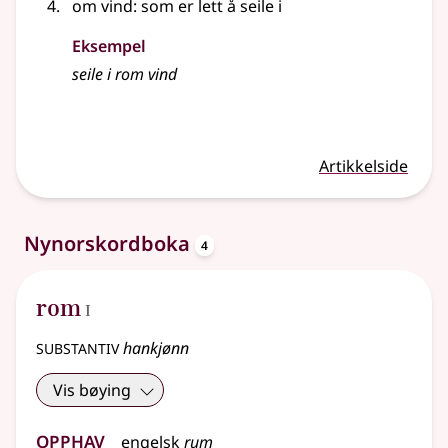
om vind: som er lett å seile i
Eksempel
seile i rom vind
Artikkelside
oppslagsord
Nynorskordboka
4
1
rom
I
substantiv
hankjønn
Vis bøying
Opphav
engelsk
rum