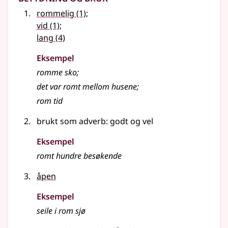
rommelig
(1)
;
vid
(1)
;
lang
(4)
Eksempel
romme
sko
;
det var
romt
mellom husene
;
rom
tid
brukt som adverb: godt og vel
Eksempel
romt hundre besøkende
åpen
Eksempel
seile i
rom
sjø