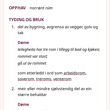
Opphav
norrønt
rúm
Tyding og bruk
del av bygning, avgrensa av vegger, golv og
tak
Døme
leilegheita har tre rom i tillegg til bad og kjøken
;
rommet var stort
;
gå ut av rommet
som etterledd i ord som
arbeidsrom
soverom
treroms
venterom
meir eller mindre sjølvstendig del av ein
større behaldar
Døme