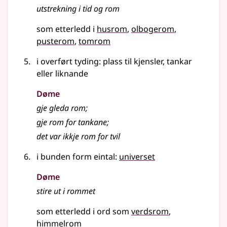
utstrekning i tid og rom
som etterledd i
husrom
olbogerom
pusterom
tomrom
i
overført tyding
: plass til kjensler, tankar
eller liknande
Døme
gje gleda rom
;
gje rom for tankane
;
det var ikkje rom for tvil
i bunden form
eintal
:
universet
Døme
stire ut i rommet
som etterledd i ord som
verdsrom
himmelrom