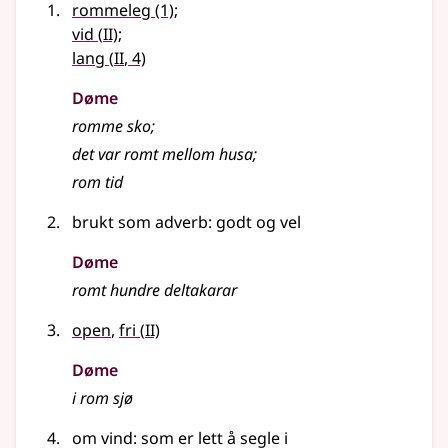
rommeleg
(1)
;
2
vid
(
II)
;
2
lang
(
II
, 4)
Døme
romme sko
;
det var romt mellom husa
;
rom tid
brukt som
adverb
: godt og vel
Døme
romt hundre deltakarar
2
open
,
fri
(
II)
Døme
i rom sjø
om vind: som er lett å segle i