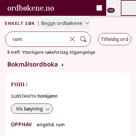
, Bokmålsordboka og N
ordbøkene.no
Nettsi
NB
Men
Gå til hovedinnhold
Tilgjengelighet
Bokmålsordboka og Nynorskordboka
Enkelt søk
|
Begge ordbøkene
Tilfeldig ord
8 treff
.
Ytterligere søkeforslag tilgjengelige
oppslagsord
Bokmålsordboka
4
1
rom
I
substantiv
hankjønn
Vis bøyning
Opphav
engelsk
rum