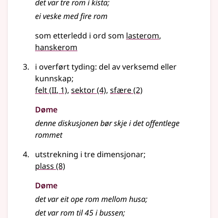
det var tre rom i kista
;
ei veske med fire rom
som etterledd i ord som
lasterom
hanskerom
i
overført tyding
: del av verksemd
eller
kunnskap
;
2
felt
(
II
, 1)
,
sektor
(4)
,
sfære
(2)
Døme
denne diskusjonen bør skje i det offentlege
rommet
utstrekning i tre dimensjonar
;
plass
(8)
Døme
det var eit ope rom mellom husa
;
det var rom til 45 i bussen
;