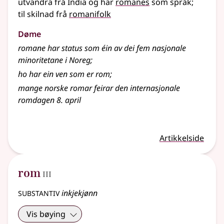
utvandra frå India og har
romanes
som språk
;
til skilnad frå
romanifolk
Døme
romane har status som éin av dei fem nasjonale
minoritetane i Noreg
;
ho har ein ven som er rom
;
mange norske romar feirar den internasjonale
romdagen 8. april
Artikkelside
3
rom
III
substantiv
inkjekjønn
Vis bøying