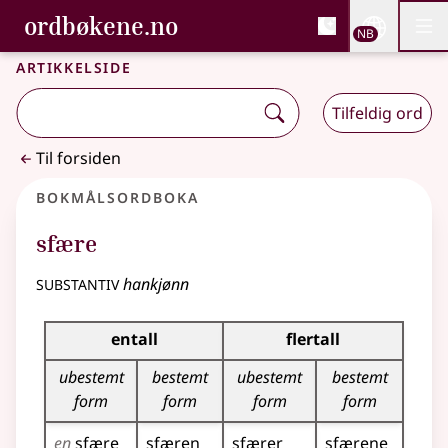
, Bokmålsordboka og N
ordbøkene.no
Nettsi
NB
Men
Gå til hovedinnhold
Tilgjengelighet
Bokmålsordboka og Nynorskordboka
Artikkelside
Tilfeldig ord
Til forsiden
Bokmålsordboka
sfære
substantiv
hankjønn
Bøyingstabell for dette substantivet
entall
flertall
ubestemt
bestemt
ubestemt
bestemt
form
form
form
form
en
sfære
sfæren
sfærer
sfærene