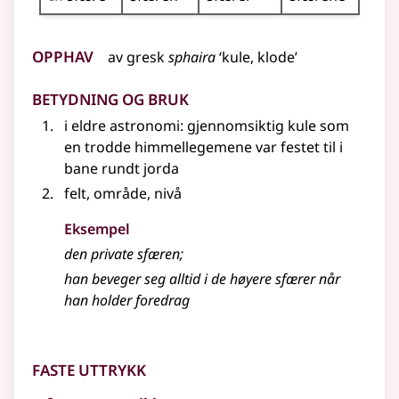
Opphav
av
gresk
sphaira
‘kule, klode’
Betydning og bruk
i eldre astronomi: gjennomsiktig kule som
en trodde himmellegemene var festet til i
bane rundt jorda
felt, område, nivå
Eksempel
den private sfæren
;
han beveger seg alltid i de høyere
sfærer
når
han holder foredrag
Faste uttrykk