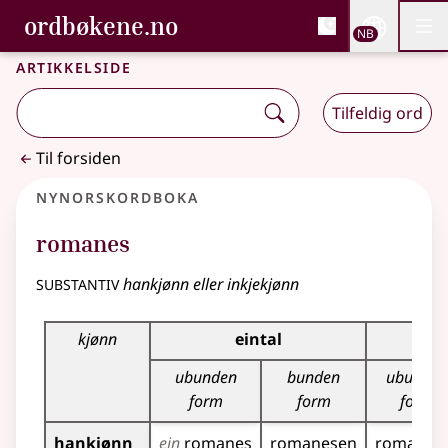
, Bokmålsordboka og N
ordbøkene.no
Nettsi
NB
Men
Gå til hovedinnhold
Tilgjengelighet
Bokmålsordboka og Nynorskordboka
Artikkelside
Tilfeldig ord
Til forsiden
Nynorskordboka
romanes
substantiv
hankjønn eller inkjekjønn
Bøyningstabell for dette substantivet
kjønn
eintal
ubunden
bunden
ubunden
form
form
form
hankjønn
ein
romanes
romanesen
romanes