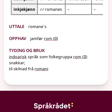
inkjekjønn
eit
romanes
–
–
Uttale
romane´s
Opphav
2
jamfør
rom
(
II)
Tyding og bruk
2
indoarisk
språk som folkegruppa
rom
(
II)
snakkar
;
til skilnad frå
romani